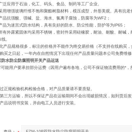
广泛应用于石油，化工、码头、食品、制药等工厂企业。
采用增强玻璃纤维不饱和聚酯树脂材料，模压成型，外形美观。具有抗老
产品抗强酸、强碱、盐、海水、氯离子腐蚀，防腐等为WF2；
产品为迷宫式防水结构，具有良好的防水、防尘性能，防护等为IP65；
所有外露紧固体均采用不锈钢，密封件采用硅橡胶，耐油、耐酸、耐碱，
布线。
此产品规格很多，标注的价格并不能作为终交易价格（不支持在线购买，如
购买之日起，一年内在自然情况下出现任何产品质量问题本公司免费维修
0B双防水防尘防腐照明开关
产品运送
时可能用户要承担部分运费（因用户遍布各地，公司不保证物流费用的*
过正规检验机构检验合格，对产品质量请不要质疑。
第三方运输，所以不保证产品在运输期间不会出现破损情况，如到货后发
产品说明书安装，并由电工人员进行安装。
产品：