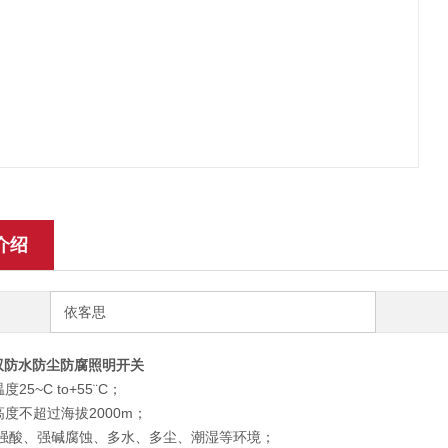
介绍
依客思
0B双防水防尘防腐照明开关
25~C to+55¨C；
度不超过海拔2000m；
强酸、强碱腐蚀、多水、多尘、潮湿等环境；