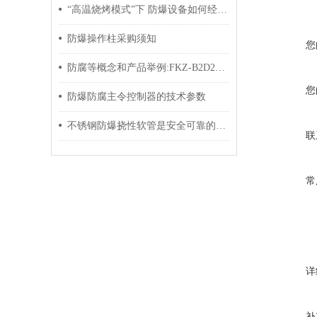
“高温烧烤模式”下 防爆设备如何经得住考验？
防爆操作柱采购须知
您
防腐等概念和产品举例:FKZ-B2D2K1防水防尘防腐控制箱|FZX-A1K1 A1-1A（100/5） K1-1C|FPX-4K防水防尘防腐配电箱|FCZ-B4D4K2B1G防水防尘防腐操作箱等
您
防爆防腐主令控制器的技术参数
不锈钢防爆挠性软管是安全可靠的工业管道解决方案
联
常
详
补