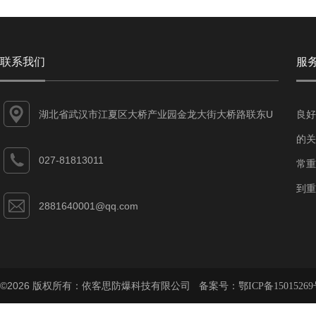
联系我们
服
湖北省武汉市江夏区大桥产业园金龙大街大桥路联东U
良好
谷江夏智能制造产业园7-1#
的关
027-81813011
常重
到重
2881640001@qq.com
©2026 版权所有：依客思防爆科技有限公司 备案号：
鄂ICP备15015269