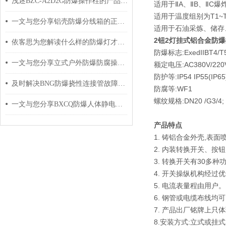
浅述BZC-A2D2G防爆操作柱的产品特点
适用于ⅡA、ⅡB、ⅡC爆
适用于温度组别为T1~T
一文与您分享铝壳防爆分线箱的正确安全操作方法
适用于石油采炼、储存
2钮2灯挂式铝合金防
依客思为您解读什么样的防爆灯才算合格
防爆标志:ExedIIBT4/T5/
一文与您分享立式户外防爆防腐操作柱的常见问题相应解决方法
额定电压:AC380V/220
防护等:IP54 IP55(IP65
及时解决BNG防爆挠性连接管故障是保障本质安全的重要环节
防腐等:WF1
螺纹规格:DN20 /G3/4;
一文与您分享BXCQ防爆人体静电释放仪的正确使用步骤
产品特点
1. 铸铝合金外壳,表面
2. 内装转换开关、按
3. 转换开关有30多
4. 开关操纵机构经
5. 电流表量程由用户。
6. 钢管或电缆布线均
7. 产品出厂铭牌上只
8.安装方式:立式或挂式