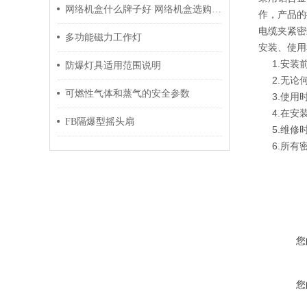
网络机盒什么牌子好 网络机盒选购技巧析读
作，产品的
电缆夹紧密
多功能磁力工作灯
安装、使用
1.安装
防爆灯具适用范围说明
2.无论
可燃性气体和蒸气的安全参数
3.使用
4.在安装
FB隔爆型摇头扇
5.维修
6.所有密
您
您