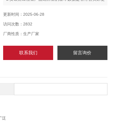
用条件。
更新时间：2025-06-28
2.无论何种接线均须将引入装置的密封圈压紧，以保证
访问次数：2832
密封性能。
厂商性质：生产厂家
3.使用时应有可靠接地线。
联系我们
留言询价
广泛