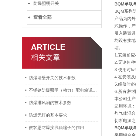
防爆照明开关
BQM单联
BQM系列
查看全部
产品为内外
式操作，产
引入装置进
均设有接地
ARTICLE
堵。
1.安装前
相关文章
2.无论何
3.使用时
4.在安装
防爆墙壁开关的技术参数
5.维修时
不锈钢防爆照明（动力）配电箱说明书
6.所有密
本公司生产
防爆排风扇的技术参数
适用环境：如
炸气体混合
防爆无灯的基本要求
切断电源之
依客思防爆接线箱端子的作用
BQM单联
采用铝合金