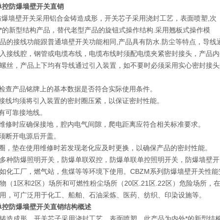
单控防爆墙壁开关直销
防爆墙壁开关采用铝合金铸造成形，开关芯子采用浇封工艺，表面喷塑,次
*的新型结构产品，替代老型产品的旋钮式操作结构.采用翘板式操作模
品的接线功能跟普通墙壁开关功能相同,产品具有防水.防尘等特点，导线
入接线腔，钢管或电缆布线，电缆布线时须配电缆夹紧密封接头，产品内
螺丝，产品上下均有导线通过引入装置，如不要时必须采用实心密封接头
应检查产品铭牌上的基本数据是否符合实际使用条件。
种接线均须将引入装置的密封圈压紧，以保证密封性能。
应有可靠接地线。
及维修时应确保接地，腔内电气间隙，爬电距离应符合相关标准要求。
必须断开电源后开盖。
封圈，垫在使用维修时若发现老化应及时更换，以确保产品的密封性能。
多种防爆照明开关，防爆单联双控，防爆单联单控照明开关，防爆墙壁开
化工厂，燃气站，焦煤等等环境下使用。CBZM系列防爆墙壁开关性能安全符合G
物（1区和2区）场所和可燃性粉尘场所（20区.21区.22区）危险场所，
用，可广泛用于化工、船舶、石油采炼、医药、纺织、印染设施等。
单控防爆墙壁开关直销
结构概述
铸造成形，开关芯子采用浇封工艺，表面喷塑，此产品为内外*的新型结