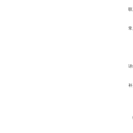
联
常
详
补