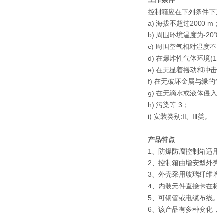
工作条件
控制箱应在下列条件下
a) 海拔不超过2000 m
b) 周围环境温度为-20
c) 周围空气相对湿度不大
d) 在爆炸性气体环境(
e) 在无显着摇动和冲
f) 在无破坏金属与缘
g) 在无滴水或液体侵
h) 污染等:3；
i) 安装类别:Ⅱ、Ⅲ类。
产品特点
1、防爆防腐控制箱适用
2、控制箱由增安型外
3、外壳采用玻璃纤维
4、内装元件直接卡在
5、可钢管或电缆布线
6、该产品有多种变化