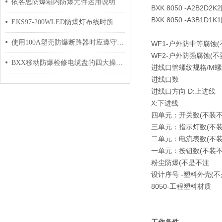
依客思防爆箱内防爆元件运用说明
BXK 8050 -A2B2
BXK 8050 -A3B1
EKS97-200WLED防爆灯布线时所需要遵循的规则分析
使用100A塑壳防爆断路器时应遵守的规定介绍
WF1-户外防中等腐蚀(
WF2-户外防强腐蚀(不
BXX移动防爆检修电缆盘的四大操作原则分享
进线口管螺纹规格/M
进线口数
进线口方向 D:上进线
X:下进线
四单元：开关数(不装不
三单元：指示灯数(不装
二单元：电流表数(不装
一单元：按钮数(不装不
粉尘防爆(不是不注
设计序号 -塑料外壳(不
8050-工程塑料材质