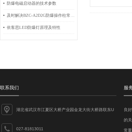
防爆电磁启动器的技术参数
及时解决BZC-A2D2G防爆操作柱常见问题对保障安全生产具有重要意义
依客思LED防爆灯原理及特性
联系我们
服
湖北省武汉市江夏区大桥产业园金龙大街大桥路联东U
良好
谷江夏智能制造产业园7-1#
的关
027-81813011
常重