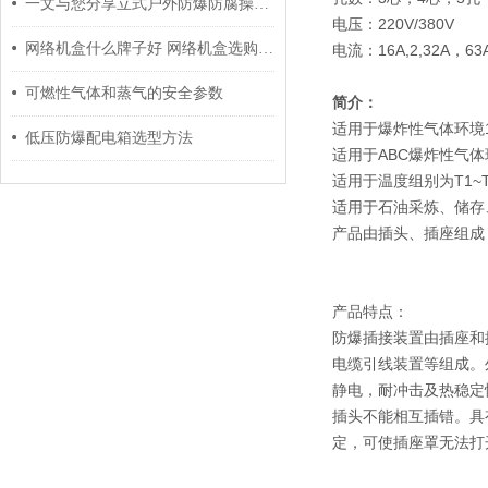
一文与您分享立式户外防爆防腐操作柱的常见问题相应解决方法
电压：220V/380V
网络机盒什么牌子好 网络机盒选购技巧析读
电流：16A,2,32A，63A
可燃性气体和蒸气的安全参数
简介：
适用于爆炸性气体环境
低压防爆配电箱选型方法
适用于ABC爆炸性气体
适用于温度组别为T1~
适用于石油采炼、储存
产品由插头、插座组成
产品特点：
防爆插接装置由插座和
电缆引线装置等组成。
静电，耐冲击及热稳定
插头不能相互插错。具
定，可使插座罩无法打