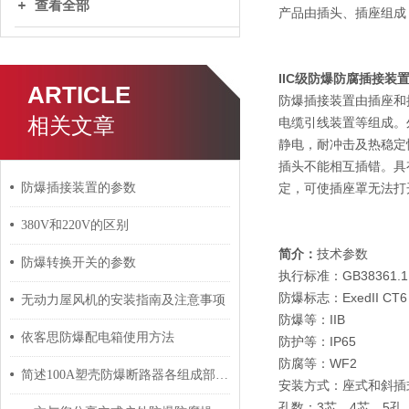
查看全部
产品由插头、插座组成
IIC级防爆防腐插接装
ARTICLE
防爆插接装置由插座和
相关文章
电缆引线装置等组成。
静电，耐冲击及热稳定
插头不能相互插错。具
防爆插接装置的参数
定，可使插座罩无法打
380V和220V的区别
简介：
技术参数
防爆转换开关的参数
执行标准：GB38361.1 G
防爆标志：ExedII CT6
无动力屋风机的安装指南及注意事项
防爆等：IIB
依客思防爆配电箱使用方法
防护等：IP65
防腐等：WF2
简述100A塑壳防爆断路器各组成部件的功能特点
安装方式：座式和斜插
孔数：3芯，4芯，5孔