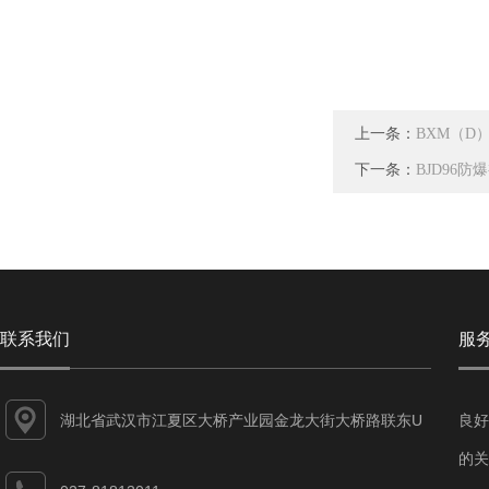
上一条：
BXM（D
下一条：
BJD96防
联系我们
服
湖北省武汉市江夏区大桥产业园金龙大街大桥路联东U
良好
谷江夏智能制造产业园7-1#
的关