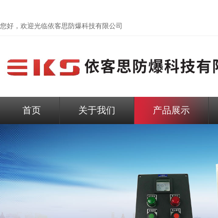
您好，欢迎光临依客思防爆科技有限公司
首页
关于我们
产品展示