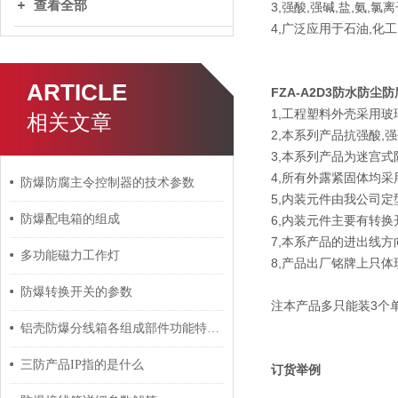
查看全部
3,强酸,强碱,盐,氨,
4,广泛应用于石油,化
ARTICLE
FZA-A2D3防水防尘
1,工程塑料外壳采用玻
相关文章
2,本系列产品抗强酸,强
3,本系列产品为迷宫式
4,所有外露紧固体均采
防爆防腐主令控制器的技术参数
5,内装元件由我公司定
防爆配电箱的组成
6,内装元件主要有转换
7,本系产品的进出线方
多功能磁力工作灯
8,产品出厂铭牌上只
防爆转换开关的参数
注本产品多只能装3个单
铝壳防爆分线箱各组成部件功能特点的详细介绍
三防产品IP指的是什么
订货举例