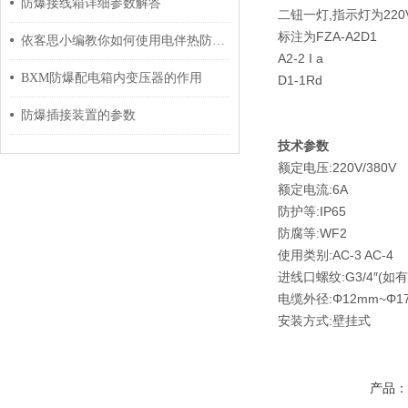
防爆接线箱详细参数解答
二钮一灯,指示灯为22
标注为FZA-A2D1
依客思小编教你如何使用电伴热防爆配电箱？
A2-2 I a
BXM防爆配电箱内变压器的作用
D1-1Rd
防爆插接装置的参数
技术参数
额定电压:220V/380V
额定电流:6A
防护等:IP65
防腐等:WF2
使用类别:AC-3 AC-4
进线口螺纹:G3/4″(
电缆外径:Φ12mm~Φ1
安装方式:壁挂式
产品