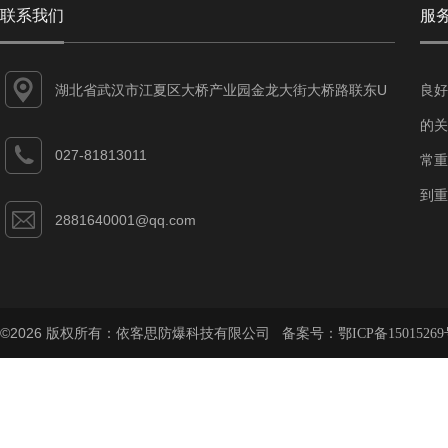
联系我们
服
湖北省武汉市江夏区大桥产业园金龙大街大桥路联东U
良好
谷江夏智能制造产业园7-1#
的关
027-81813011
常重
到重
2881640001@qq.com
©2026 版权所有：依客思防爆科技有限公司 备案号：
鄂ICP备15015269