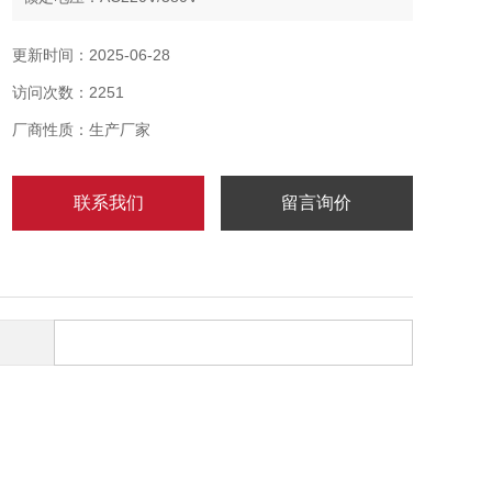
额定电流：10A
防护等：IP54
更新时间：2025-06-28
防腐等：WF1
访问次数：2251
安装方式：挂式、立式可选
厂商性质：生产厂家
联系我们
留言询价