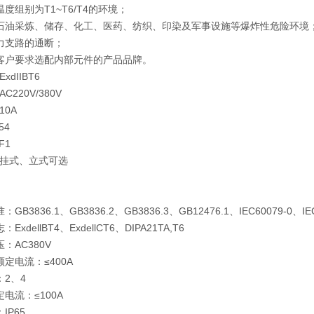
度组别为T1~T6/T4的环境；
石油采炼、储存、化工、医药、纺织、印染及军事设施等爆炸性危险环境
力支路的通断；
客户要求选配内部元件的产品品牌。
dIIBT6
220V/380V
10A
54
F1
挂式、立式可选
B3836.1、GB3836.2、GB3836.3、GB12476.1、IEC60079-0、IEC6
xdellBT4、ExdellCT6、DIPA21TA,T6
：AC380V
定电流：≤400A
：2、4
电流：≤100A
IP65