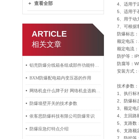
查看全部
4、适用于温
5、适用于
6、用于动
7、可根据
ARTICLE
防爆标志：Ex
额定电压：AC
相关文章
额定电流：
防护等：IP
防腐等：W
铝壳防爆分线箱各组成部件功能特点的详细介绍
安装方式：
BXM防爆配电箱内变压器的作用
技术参数：
网络机盒什么牌子好 网络机盒选购技巧析读
1、执行标准：G
2、防爆标志：E
防爆墙壁开关的技术参数
3、额定电压
4、主回路额
依客思防爆科技有限公司防爆常识
5、支路数
防爆应急灯特点介绍
6、支路额定
7、防护等：