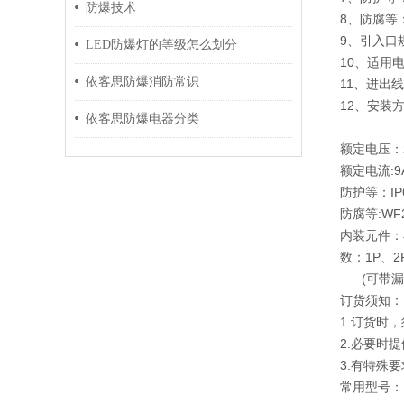
防爆技术
8、防腐等
9、引入口规
LED防爆灯的等级怎么划分
10、适用电
依客思防爆消防常识
11、进出
12、安装
依客思防爆电器分类
额定电压：22
额定电流:9A
防护等：IP
防腐等:WF
内装元件：
数：1P、2P
(可带漏
订货须知：
1.订货时
2.必要时
3.有特殊
常用型号：