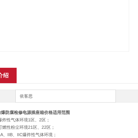
介绍
依客思
50防爆防腐检修电源插座箱价格
适用范围
爆炸性气体环境1区、2区；
可燃性粉尘环境21区、22区；
IA、IIB、IIC爆炸性气体环境；