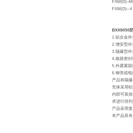
FXM(D)-4K
FXM(D)--4
BXX80
1.铝合金
2.增安型
3.隔爆型
4.曲路密
5.外露紧
6.钢管或
产品有隔爆
壳体采用铝
内部可装按
求进行排列
产品采用复
本产品具有