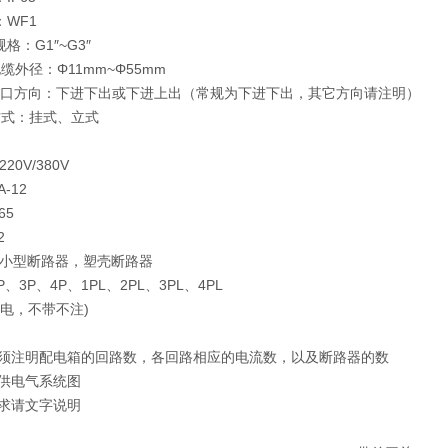
：WF1
格：G1″~G3″
缆外径：Φ11mm~Φ55mm
线口方向：下进下出或下进上出（常规为下进下出，其它方向请注明）
方式：挂式、立式
0V/380V
-12
65
2
小型断路器，塑壳断路器
、3P、4P、1PL、2PL、3PL、4PL
电，不带不注)
，须注明配电箱的回路数，各回路相应的电流数，以及断路器的数
提供电气系统图
要求请文字说明