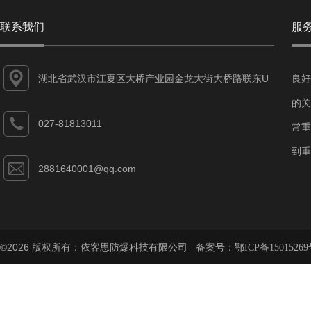
联系我们
服
湖北省武汉市江夏区大桥产业园金龙大街大桥路联东U
良好
谷江夏智能制造产业园7-1#
的关
027-81813011
常重
到重
2881640001@qq.com
©2026 版权所有：依客思防爆科技有限公司 备案号：
鄂ICP备15015269