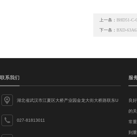
上一条：
BHD51-
下一条：
BXD-6
联系我们
服
湖北省武汉市江夏区大桥产业园金龙大街大桥路联东U
良好
谷江夏智能制造产业园7-1#
的关
027-81813011
常重
到重