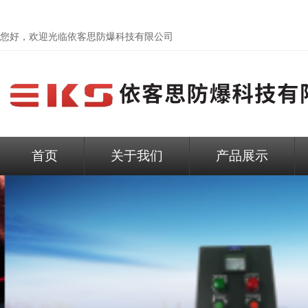
您好，欢迎光临依客思防爆科技有限公司
首页
关于我们
产品展示