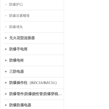
防爆护口
防爆压紧螺母
防爆堵头
无火花型连接器
防爆手电筒
防爆电铃
三防电器
防爆操作柱（BZC53/BZC51）
防爆管件|防爆挠性管|防爆穿线盒|防爆接线盒|防爆电缆夹紧接头
防爆防腐电器