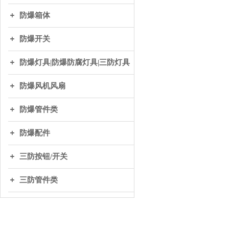
防爆箱体
防爆开关
防爆灯具|防爆防腐灯具|三防灯具
防爆风机风扇
防爆管件类
防爆配件
三防按钮/开关
三防管件类