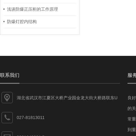
浅谈防爆正压柜的工作原理
防爆灯腔内结构
联系我们
服
湖北省武汉市江夏区大桥产业园金龙大街大桥路联东U
良好
谷江夏智能制造产业园7-1#
的关
027-81813011
常重
到重