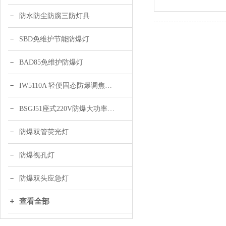
防水防尘防腐三防灯具
SBD免维护节能防爆灯
BAD85免维护防爆灯
IW5110A 轻便固态防爆调焦头灯
BSGJ51座式220V防爆大功率声光报警器 绿色 黄色
防爆双管荧光灯
防爆视孔灯
防爆双头应急灯
查看全部