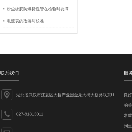
粉尘橡胶防爆挠性管在检验时要满足这些要求
电流表的改装与校准
联系我们
服
湖北省武汉市江夏区大桥产业园金龙大街大桥路联东U
良好
谷江夏智能制造产业园7-1#
的关
027-81813011
常重
到重