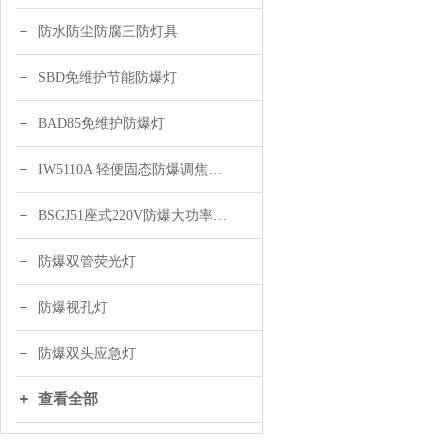
防水防尘防腐三防灯具
SBD免维护节能防爆灯
BAD85免维护防爆灯
IW5110A 轻便固态防爆调焦头灯
BSGJ51座式220V防爆大功率声光报警器 绿色 黄色
防爆双管荧光灯
防爆视孔灯
防爆双头应急灯
查看全部