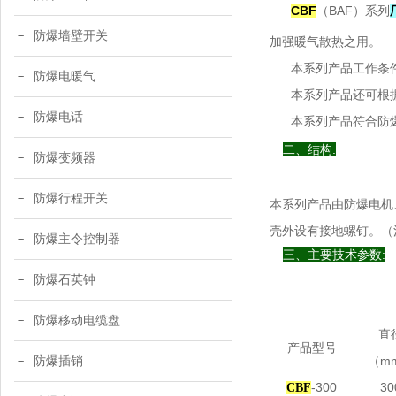
CBF
（BAF）系列
防爆墙壁开关
加强暖气散热之用。
本系列产品工作条件为：
防爆电暖气
本系列产品还可根据
防爆电话
本系列产品符合防爆标志E
二
、结构:
防爆变频器
防爆行程开关
本系列产品由防爆电机
壳外设有接地螺钉。（注
防爆主令控制器
三
、主要技术参数:
防爆石英钟
防爆移动电缆盘
直
产品型号
（m
防爆插销
-300
30
CBF