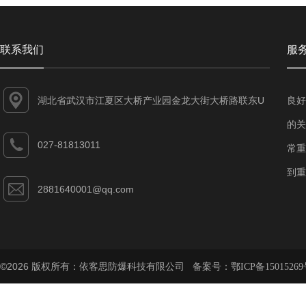
联系我们
服
湖北省武汉市江夏区大桥产业园金龙大街大桥路联东U
良好
谷江夏智能制造产业园7-1#
的关
027-81813011
常重
到重
2881640001@qq.com
©2026 版权所有：依客思防爆科技有限公司 备案号：
鄂ICP备15015269