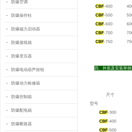
防爆空调
CBF
-400
40
CBF
-500
50
防爆操作柱
CBF
-600
60
防爆磁力启动器
CBF
-700
70
CBF
-750
75
防爆接线箱
防爆变压器
四
、外形及安装举例
防爆电动葫芦按钮
防爆动力检修箱
尺寸
防爆控制箱
型号
防爆配电箱
CBF
-300
CBF
-400
防爆断路器
CBF
-500