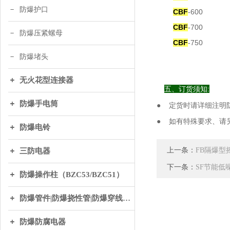
防爆护口
CBF
-600
CBF
-700
防爆压紧螺母
CBF
-750
防爆堵头
无火花型连接器
五
、订货须知:
防爆手电筒
● 定货时请详细注明
● 如有特殊要求、请
防爆电铃
上一条：
FB隔爆型
三防电器
下一条：
SF节能低
防爆操作柱（BZC53/BZC51）
防爆管件|防爆挠性管|防爆穿线盒|防爆接线盒|防爆电缆夹紧接头
防爆防腐电器