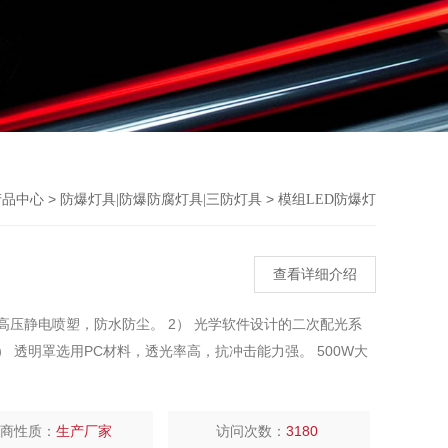
>
>
产品中心
防爆灯具|防爆防腐灯具|三防灯具
模组LED防爆灯
查看详细介绍
高压静电喷塑，防水防尘。 2） 光学软件设计的二次配光系
 透明罩选用PC材料，透光率高，抗冲击能力强。 500W大
厂商性质：
生产厂家
访问次数：
3180