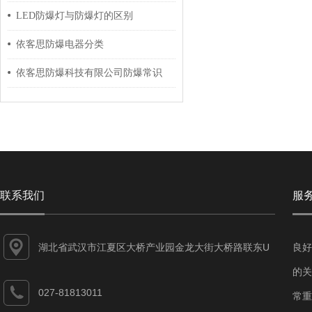
LED防爆灯与防爆灯的区别
依客思防爆电器分类
依客思防爆科技有限公司防爆常识
联系我们
服
湖北省武汉市江夏区大桥产业园金龙大街大桥路联东U
良好
谷江夏智能制造产业园7-1#
的关
027-81813011
常重