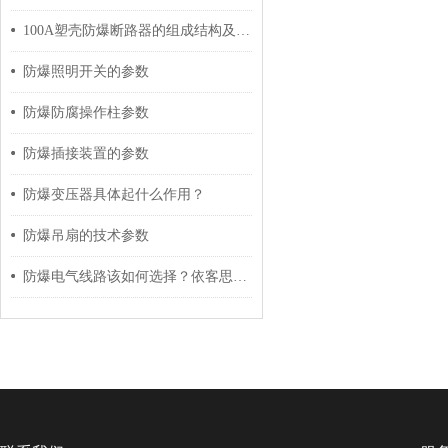
100A塑壳防爆断路器的组成结构及主要作用介绍
防爆照明开关的参数
防爆防腐操作柱参数
防爆插接装置的参数
防爆变压器具体起什么作用？
防爆吊扇的技术参数
防爆电气线路该如何选择？依客思小编为您呈现！