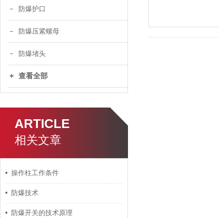
防爆护口
防爆压紧螺母
防爆堵头
查看全部
ARTICLE
相关文章
操作柱工作条件
防爆技术
防爆开关的技术原理