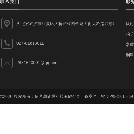
联系我们
服
湖北省武汉市江夏区大桥产业园金龙大街大桥路联东U
良好
谷江夏智能制造产业园7-1#
的关
027-81813011
常重
到重
2881640001@qq.com
©2026 版权所有：依客思防爆科技有限公司 备案号：
鄂ICP备15015269