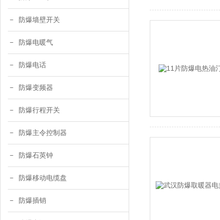
防爆墙壁开关
防爆电暖气
防爆电话
防爆变频器
防爆行程开关
防爆主令控制器
防爆石英钟
防爆移动电缆盘
防爆插销