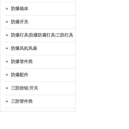
防爆箱体
防爆开关
防爆灯具|防爆防腐灯具|三防灯具
防爆风机风扇
防爆管件类
防爆配件
三防按钮/开关
三防管件类