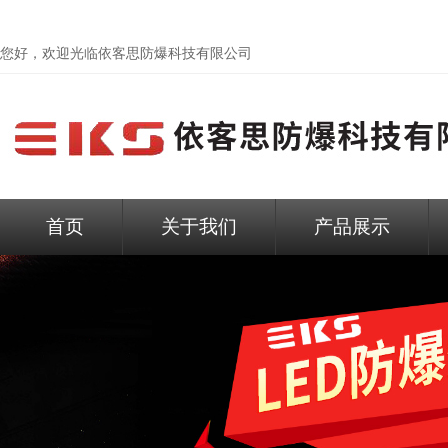
您好，欢迎光临依客思防爆科技有限公司
首页
关于我们
产品展示