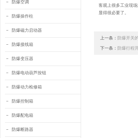
防爆空调
客观上很多工业现场
显得很必要了。
防爆操作柱
防爆磁力启动器
上一条：
防爆开关
防爆接线箱
下一条：
防爆行程
防爆变压器
防爆电动葫芦按钮
防爆动力检修箱
防爆控制箱
防爆配电箱
防爆断路器