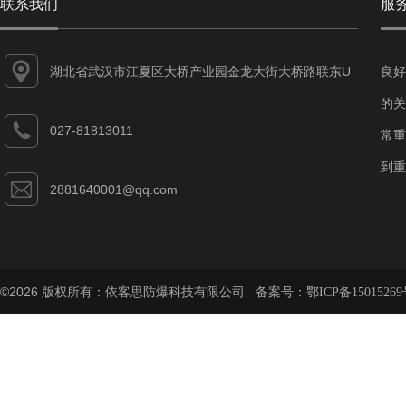
联系我们
服
湖北省武汉市江夏区大桥产业园金龙大街大桥路联东U
良好
谷江夏智能制造产业园7-1#
的关
027-81813011
常重
到重
2881640001@qq.com
©2026 版权所有：依客思防爆科技有限公司 备案号：
鄂ICP备15015269