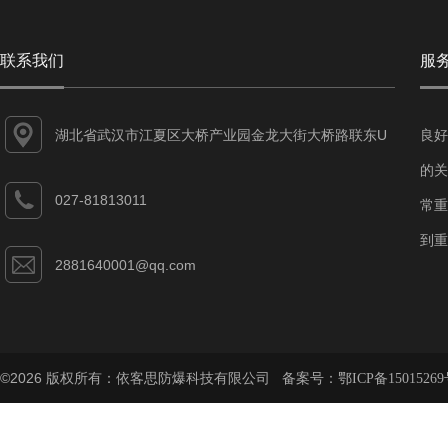
联系我们
服
湖北省武汉市江夏区大桥产业园金龙大街大桥路联东U
良好
谷江夏智能制造产业园7-1#
的关
027-81813011
常重
到重
2881640001@qq.com
©2026 版权所有：依客思防爆科技有限公司 备案号：
鄂ICP备15015269