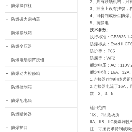
2、具有联锁机构，只
防爆操作柱
3、插座上设有挂锁，
4、可特制成粉尘防爆
防爆磁力启动器
5、抗静电
技术参数;
防爆接线箱
执行标准：GB3836.1-20
防爆标志：Exed II CT
防爆变压器
防护等：IP65
防腐等：WF2
防爆电动葫芦按钮
额定电压：AC：110V,22
额定电流：16A、32A、
防爆动力检修箱
1.连接器作为电缆远
2.连接器电流于16A，
防爆控制箱
数：2、3、5
防爆配电箱
适用范围
防爆断路器
1区、2区危场所.
IIA、IIB、IIC类爆炸
防爆护口
注：可按要求特制成粉