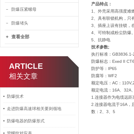
产品特点：
防爆压紧螺母
1、外壳采用高强度难
2、具有联锁机构，只
防爆堵头
3、插座上设有挂锁，
4、可特制成粉尘防爆
查看全部
5、抗静电
技术参数;
执行标准：GB3836.1-20
防爆标志：Exed II CT
ARTICLE
防护等：IP65
相关文章
防腐等：WF2
额定电压：AC：110V,22
额定电流：16A、32A、
防爆技术
1.连接器作为电缆远
2.连接器电流于16A，
走进防爆高速球相关要则领地
数：2、3、5
防爆电器的防爆形式
管螺纹对应表