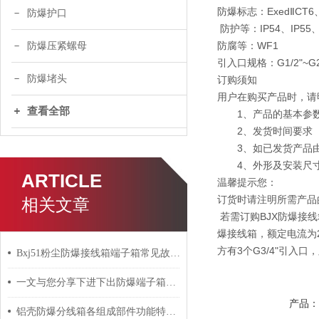
防爆标志：ExedⅡCT6、E
防爆护口
防护等：IP54、IP55、
防腐等：WF1
防爆压紧螺母
引入口规格：G1/2"~G2
防爆堵头
订购须知
用户在购买产品时，请
查看全部
1、产品的基本参数:
2、发货时间要求
3、如已发货产品由
4、外形及安装尺寸
ARTICLE
温馨提示您：
订货时请注明所需产品
相关文章
若需订购BJX防爆接线
爆接线箱，额定电流为20
方有3个G3/4"引入口，则订货
Bxj51粉尘防爆接线箱端子箱常见故障的检查与应对策略分享
一文与您分享下进下出防爆端子箱的常见故障相应解决方法
产品
铝壳防爆分线箱各组成部件功能特点的详细介绍