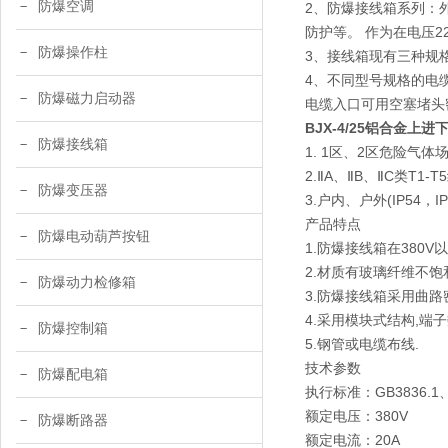
防爆空调
2、防爆接线箱系列：
防护等。 作为在电压2
防爆操作柱
3、接线箱现有三种规格
4、不同型号规格的电
防爆磁力启动器
电缆入口可用空塞堵头
BJX-4/25铝合金上
防爆接线箱
1. 1区、2区危险气体
2.ⅡA、ⅡB、ⅡC类T
防爆变压器
3.户内、户外(IP54，
产品特点
防爆电动葫芦按钮
1.防爆接线箱在380V
2.材质有玻璃纤维不饱
防爆动力检修箱
3.防爆接线箱采用曲路
4.采用模块式结构,端
防爆控制箱
5.钢管或电缆布线.
技术参数
防爆配电箱
执行标准：GB3836.1、G
额定电压：380V
防爆断路器
额定电流：20A