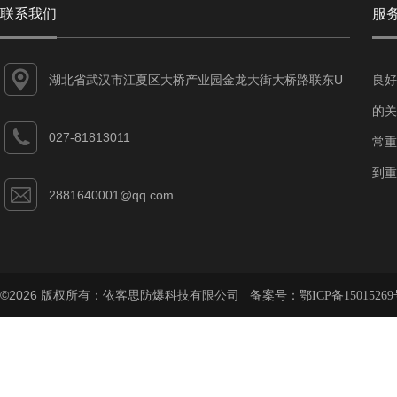
联系我们
服
湖北省武汉市江夏区大桥产业园金龙大街大桥路联东U
良好
谷江夏智能制造产业园7-1#
的关
027-81813011
常重
到重
2881640001@qq.com
©2026 版权所有：依客思防爆科技有限公司 备案号：
鄂ICP备15015269