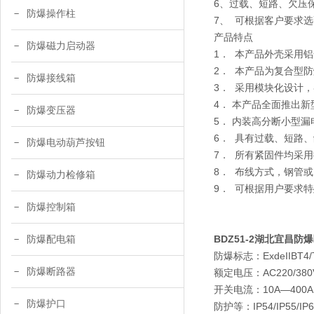
6、过载、短路、欠压
防爆操作柱
7、 可根据客户要求
产品特点
防爆磁力启动器
1． 本产品外壳采用
2． 本产品为复合型
防爆接线箱
3． 采用模块化设计
4． 本产品全面推出
防爆变压器
5． 内装高分断小型
6． 具有过载、短路
防爆电动葫芦按钮
7． 所有紧固件均采用
8． 布线方式，钢管
防爆动力检修箱
9． 可根据用户要求
防爆控制箱
BDZ51-2湖北宜昌防
防爆配电箱
防爆标志：ExdeIIBT4/T5
防爆断路器
额定电压：AC220/380V
开关电流：10A—400
防爆护口
防护等：IP54/IP55/IP