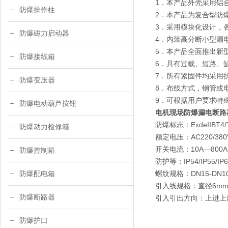
1．本产品外壳采用铝
防爆操作柱
2．本产品为复合型防
3．采用模块化设计，
防爆磁力启动器
4．内装高分断小型漏
5．本产品全面推出新
防爆接线箱
6．具有过载、短路、
7．所有紧固件均采用抗
防爆变压器
8．布线方式，钢管或
9．可根据用户要求特
防爆电动葫芦按钮
电机现场防爆漏电断路
防爆标志：ExdeIIBT4/T5
防爆动力检修箱
额定电压：AC220/380V
开关电流：10A—800
防爆控制箱
防护等：IP54/IP55/IP
螺纹规格：DN15-DN100
防爆配电箱
引入线规格：直径6mm
防爆断路器
引入引出方向：上进上
防爆护口