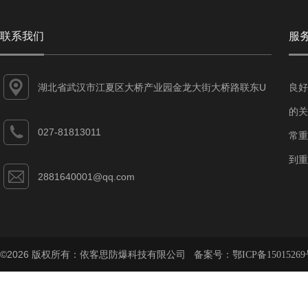
联系我们
服
湖北省武汉市江夏区大桥产业园金龙大街大桥路联东U
良好
谷江夏智能制造产业园7-1#
的关
027-81813011
常重
到重
2881640001@qq.com
©2026 版权所有：依客思防爆科技有限公司 备案号：
鄂ICP备15015269