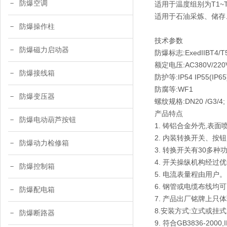
防爆空调
适用于温度组别为T1~T
适用于石油采炼、储存
防爆操作柱
技术参数
防爆磁力启动器
防爆标志:ExedIIBT4/T5/
额定电压:AC380V/220
防爆接线箱
防护等:IP54 IP55(IP65
防腐等:WF1
防爆变压器
螺纹规格:DN20 /G3/4;
产品特点
防爆电动葫芦按钮
1. 铸铝合金外壳,表面
2. 内装转换开关、按
防爆动力检修箱
3. 转换开关有30多
4. 开关操纵机构经
防爆控制箱
5. 电流表量程由用户。
6. 钢管或电缆布线均
防爆配电箱
7. 产品出厂铭牌上只
8.安装方式:立式或挂式
防爆断路器
9. 符合GB3836-200