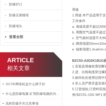
防爆护口
用途
1.用途:本产品适用于
防爆压紧螺母
工作条件
防爆堵头
a. 海拔高度不超过2000
b. 周围空气温度不超过
查看全部
c. 空气相对湿度不大90%
d. 降雨强度50mm/10mi
e. 辐射强度1.4cal/cm.m
ARTICLE
BZC53-A2D2K1B
1.安装及维修前需切断
相关文章
2.进、出线电缆穿过
3.操作柱在使用过程中
4.非人员严禁开盖安装
2015年网络机盒什么牌子好
5.订货须知,订货时
什么是防爆电脑 矿用防爆电脑的功能特点介绍
例:BZC51-10G W
浅析防爆开关注意事项