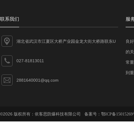
联系我们
服
湖北省武汉市江夏区大桥产业园金龙大街大桥路联东U
良好
谷江夏智能制造产业园7-1#
的关
027-81813011
常重
到重
2881640001@qq.com
©2026 版权所有：依客思防爆科技有限公司 备案号：
鄂ICP备15015269