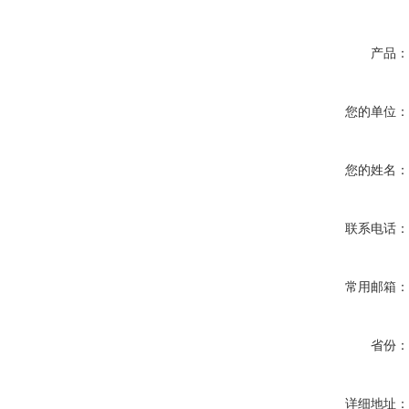
产品
您的单位
您的姓名
联系电话
常用邮箱
省份
详细地址