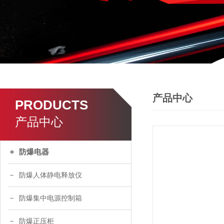
产品中心
PRODUCTS
产品中心
防爆电器
防爆人体静电释放仪
防爆集中电源控制箱
防爆正压柜