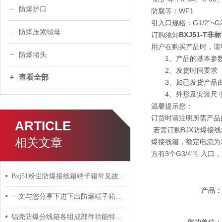
防爆护口
防腐等：WF1
引入口规格：G1/2"~G2
防爆压紧螺母
订购须知
BXJ51-T
用户在购买产品时，请
防爆堵头
1、产品的基本参数:
2、发货时间要求
查看全部
3、如已发货产品由
4、外形及安装尺寸
温馨提示您：
订货时请注明所需产品
ARTICLE
若需订购BJX防爆接线
相关文章
爆接线箱，额定电流为20
方有3个G3/4"引入口，则订货
Bxj51粉尘防爆接线箱端子箱常见故障的检查与应对策略分享
产品
一文与您分享下进下出防爆端子箱的常见故障相应解决方法
铝壳防爆分线箱各组成部件功能特点的详细介绍