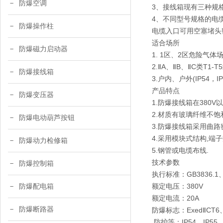
防爆空调
3、接线箱现有三种规格
4、不同型号规格的电
防爆操作柱
电缆入口可用空塞堵头
适合场所
防爆磁力启动器
1. 1区、2区危险气体
2.ⅡA、ⅡB、ⅡC类T
防爆接线箱
3.户内、户外(IP54，
产品特点
防爆变压器
1.防爆接线箱在380V
2.材质有玻璃纤维不饱
防爆电动葫芦按钮
3.防爆接线箱采用曲路
4.采用模块式结构,端
防爆动力检修箱
5.钢管或电缆布线.
技术参数
防爆控制箱
执行标准：GB3836.1、G
额定电压：380V
防爆配电箱
额定电流：20A
防爆断路器
防爆标志：ExedⅡCT6、E
防护等：IP54、IP55、