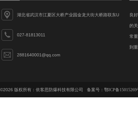
湖北省武汉市江夏区大桥产业园金龙大街大桥路联东U
良好
谷江夏智能制造产业园7-1#
的关
027-81813011
常重
到重
2881640001@qq.com
©2026 版权所有：依客思防爆科技有限公司 备案号：
鄂ICP备15015269