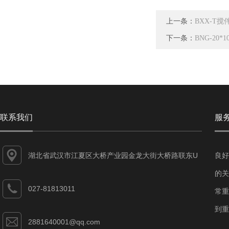
上一条：
BXX-T
下一条：
BNG-20
联系我们
服
湖北省武汉市江夏区大桥产业园金龙大街大桥路联东U
良好
谷江夏智能制造产业园7-1#
的关
027-81813011
常重
到重
2881640001@qq.com