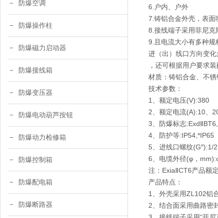
防爆空调
6.户内、户外
7.铸铝合金外壳，表
防爆操作柱
8.接线端子采用菲尼
9.且电流大小有多种
防爆磁力启动器
进（出）线口方向变化
，还可根据用户要求装
防爆接线箱
材质：铸铝合金、不锈
技术参数：
防爆变压器
1、额定电压(V):380
2、额定电流(A):10、2
防爆电动葫芦按钮
3、防爆标志:ExdⅡBT6,Ex
4、防护等:IP54,*IP65
防爆动力检修箱
5、进线口螺纹(G″):1/2,3/
6、电缆外径(φ，mm):φ6.5
防爆控制箱
注：ExiaⅡCT6产品
产品特点：
防爆配电箱
1、外壳采用ZL102
防爆断路器
2、结合面采用曲路密
3、接线端子采用“菲