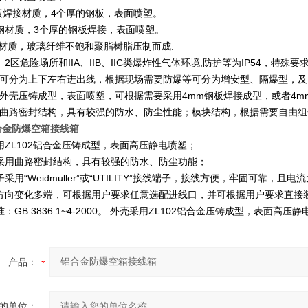
5钢板焊接材质，4个厚的钢板，表面喷塑。
不锈钢材质，3个厚的钢板焊接，表面喷塑。
料材质，玻璃纤维不饱和聚脂树脂压制而成.
2区危险场所和IIA、IIB、IIC类爆炸性气体环境,防护等为IP54，特殊要求
可分为上下左右进出线，根据现场需要防爆等可分为增安型、隔爆型，及Exe和
外壳压铸成型，表面喷塑，可根据需要采用4mm钢板焊接成型，或者4mm
曲路密封结构，具有较强的防水、防尘性能；模块结构，根据需要自由组
合金防爆空箱接线箱
用ZL102铝合金压铸成型，表面高压静电喷塑；
采用曲路密封结构，具有较强的防水、防尘功能；
采用“Weidmuller”或“UTILITY”接线端子，接线方便，牢固可靠，
方向变化多端，可根据用户要求任意选配进线口，并可根据用户要求直接
：GB 3836.1~4-2000。 外壳采用ZL102铝合金压铸成型，表面高压
产品：
的单位：