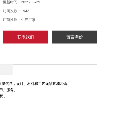
用户反馈信息，以便更好地为用户服务。
更新时间：2025-06-29
3,有的技术工程师24小时为你服务，为你解答各种问
访问次数：1943
题，解决你使用过程中的后顾之忧。
铝合金防爆空箱接线箱
厂商性质：生产厂家
联系我们
留言询价
质量优良，设计、材料和工艺无缺陷和差错。
用户服务。
之忧。