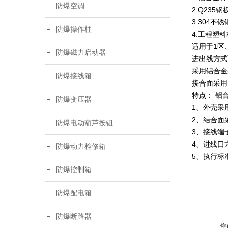
防爆空调
2.Q23
3.304
防爆操作柱
4.工程塑
适用于1区、
防爆磁力启动器
进出线方式
采用铝合金
防爆接线箱
接合面采用
特点：
铝
防爆变压器
1、外壳采
2、结合面
防爆电动葫芦按钮
3、接线端子
4、进线口
防爆动力检修箱
5、执行标准
防爆控制箱
防爆配电箱
防爆断路器
您