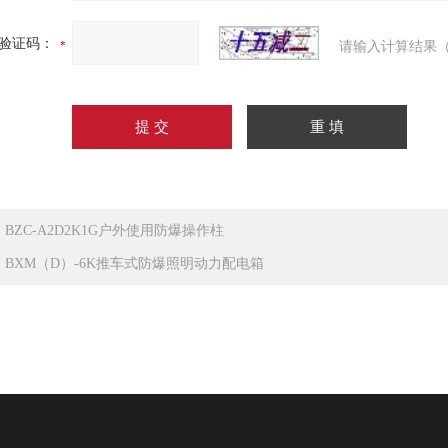
验证码：
请输入计算结果（
：
BZC-A2D2K1G户外使用防爆操作柱
：
BXM（D）-6K推车式防爆照明动力配电箱