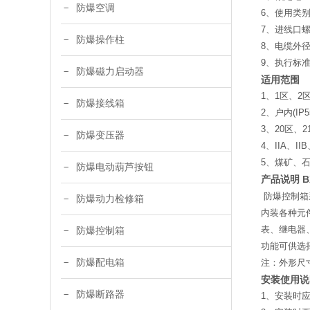
防爆空调
6、使用类别：
7、进线口螺纹：
防爆操作柱
8、电缆外径：
9、执行标准：G
防爆磁力启动器
适用范围
1、1区、2
防爆接线箱
2、户内(IP5
3、20区、
防爆变压器
4、IIA、I
5、煤矿、
防爆电动葫芦按钮
产品说明
防爆控制箱
防爆动力检修箱
内装各种元
表、继电器
防爆控制箱
功能可供选
防爆配电箱
注：外形尺
安装使用说
防爆断路器
1、安装时