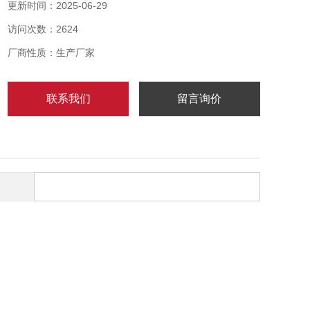
3、使用过程中应定期进行检查，维修检查时必须先断开
更新时间：2025-06-29
电源后方可开盖
访问次数：2624
BXX-6K湖北武汉防爆控制箱
厂商性质：生产厂家
联系我们
留言询价