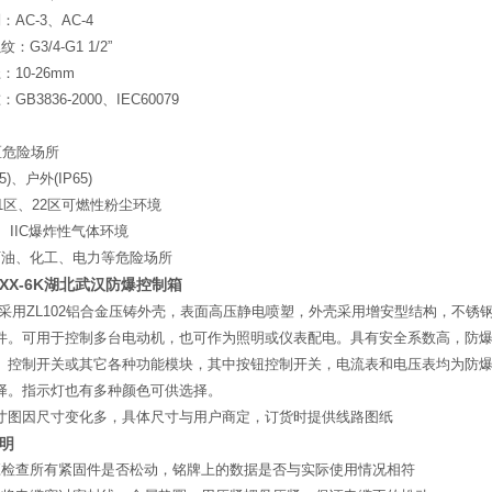
AC-3、AC-4
G3/4-G1 1/2”
10-26mm
B3836-2000、IEC60079
区危险场所
5)、户外(IP65)
21区、22区可燃性粉尘环境
IB、IIC爆炸性气体环境
石油、化工、电力等危险场所
BXX-6K湖北武汉防爆控制箱
采用ZL102铝合金压铸外壳，表面高压静电喷塑，外壳采用增安型结构，不
件。可用于控制多台电动机，也可作为照明或仪表配电。具有安全系数高，防
、控制开关或其它各种功能模块，其中按钮控制开关，电流表和电压表均为防
择。指示灯也有多种颜色可供选择。
寸图因尺寸变化多，具体尺寸与用户商定，订货时提供线路图纸
明
应检查所有紧固件是否松动，铭牌上的数据是否与实际使用情况相符