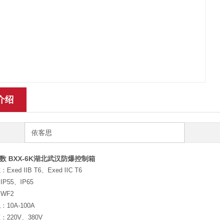
介绍
依客思
参数
BXX-6K湖北武汉防爆控制箱
xed IIB T6、Exed IIC T6
P55、IP65
WF2
10A-100A
220V、380V