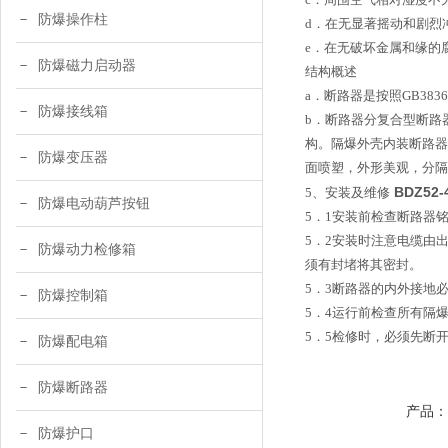
防爆操作柱
d．
在无显著摇动和剧烈
e．
在无破坏金属和缘的
防爆磁力启动器
结构概述
a．
断路器是按照GB38
防爆接线箱
b．
断路器分复合型断路
构。隔爆外壳内装断路器
防爆变压器
面喷塑，外形美观，分隔
BDZ5
5
、安装及维修
防爆电动葫芦按钮
5
．1安装前检查断路器
5
．2安装时注意电缆由
防爆动力检修箱
须有封堵将其密封。
5
．3断路器的内外接地
防爆控制箱
5
．4运行前检查所有隔
5
．5检修时，必须先断
防爆配电箱
防爆断路器
产品
防爆护口