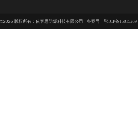
©2026 版权所有：依客思防爆科技有限公司 备案号：
鄂ICP备15015269