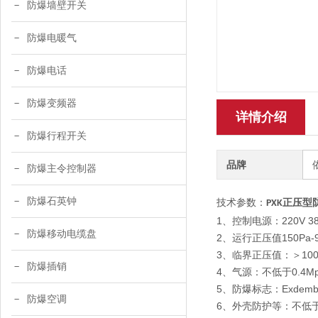
防爆墙壁开关
防爆电暖气
防爆电话
防爆变频器
详情介绍
防爆行程开关
品牌
防爆主令控制器
防爆石英钟
技术参数：
正压型
PXK
1、控制电源：220V 38
防爆移动电缆盘
2、运行正压值150Pa-
3、临界正压值：＞100
防爆插销
4、气源：不低于0.4
5、防爆标志：Exdembp
防爆空调
6、外壳防护等：不低于I