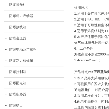
防爆操作柱
适用环境
1.适用于爆炸性气体环
防爆磁力启动器
2.适用于IIA、IIB、
3.适用于可燃性粉尘环
防爆接线箱
4.适用于温度组别为T
5.本产品适用于石油化
防爆变压器
炸气体或蒸气环境中
6、工作条件
防爆电动葫芦按钮
海拔高度不超过2000m
1.4cal/cm2.min；
防爆动力检修箱
产品特点
防爆控制箱
正压型防
PXK
1.本产品外壳采用钢
防爆配电箱
2.可根据用户要求安
通电器元件，对用户需
防爆断路器
3.采用多样化设计，
4.配电柜由柜体、控
防爆护口
正压腔内装部分控制系