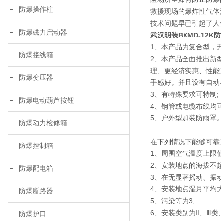
防爆操作柱
救援现场的爆炸性气体
技术问题早已引起了人
防爆磁力启动器
武汉明装BXMD-12K
1、本产品为复合型，
防爆接线箱
2、本产品全面推出新
理、更经济实惠、性能
防爆变压器
手感好。并且设有自动
3、有特殊要求可特制;
防爆电动葫芦按钮
4、钢管或电缆布线均可
5、户外型加装防雨罩
防爆动力检修箱
在下列情况下能够可靠
防爆控制箱
1、周围空气温度上限值
2、安装地点的海拔不超过
防爆配电箱
3、在无显著摇动、振
4、安装地点湿月平均大
防爆断路器
5、污染等为3;
6、安装类别为Ⅱ、Ⅲ类;
防爆护口