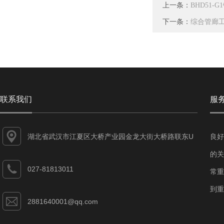
上一条：
BHD51
下一条：
综合管廊
联系我们
服
湖北省武汉市江夏区大桥产业园金龙大街大桥路联东U
良好
谷江夏智能制造产业园7-1#
的关
027-81813011
常重
到重
2881640001@qq.com