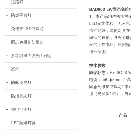
道路灯
BAD603-5W固态免
防爆平台灯
1、本产品均严格按照G
LED光线柔和、无眩
免维护LED防爆灯
击性能好，能使灯具在
率低的缺陷，具有节能
固态免维护防爆灯
应的工作电压。根据需
用寿命(h)
多功能磁力强光工作灯
LED 1*5W/2
技术参数
高灯
防爆标志：ExdIICT6 
电缆：ф6-ф8mm 距高
防眩泛光灯
固态免维护防爆灯* 本
用（光源保1年），自
防爆标志灯
锂电池矿灯
产品
LED防爆灯具