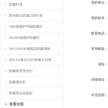
您的单位
防爆灯具
防水防尘防腐三防灯具
您的姓名
SBD免维护节能防爆灯
联系电话
BAD85免维护防爆灯
常用邮箱
IW5110A 轻便固态防爆调焦头灯
BSGJ51座式220V防爆大功率声光报警器 绿色 黄色
省份
防爆双管荧光灯
详细地址
防爆视孔灯
防爆双头应急灯
补充说明
查看全部