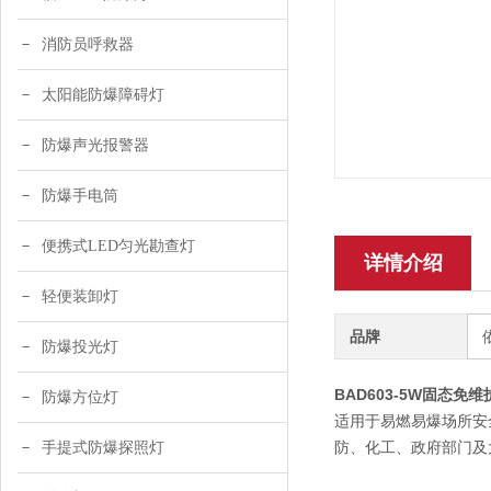
消防员呼救器
太阳能防爆障碍灯
防爆声光报警器
防爆手电筒
便携式LED匀光勘查灯
详情介绍
轻便装卸灯
品牌
防爆投光灯
BAD603-5W固态免
防爆方位灯
适用于易燃易爆场所安
防、化工、政府部门及
手提式防爆探照灯