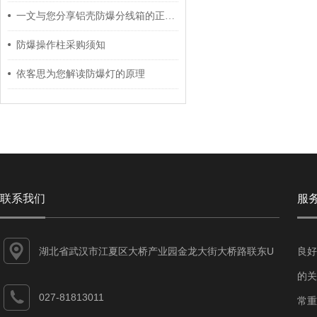
一文与您分享铝壳防爆分线箱的正确安全操作方法
防爆操作柱采购须知
依客思为您解读防爆灯的原理
联系我们
服
湖北省武汉市江夏区大桥产业园金龙大街大桥路联东U
良好
谷江夏智能制造产业园7-1#
的关
027-81813011
常重