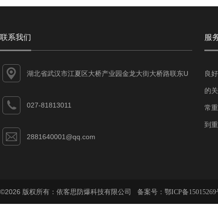
联系我们
服
湖北省武汉市江夏区大桥产业园金龙大街大桥路联东U
良好
谷江夏智能制造产业园7-1#
的关
027-81813011
常重
到重
2881640001@qq.com
©2026 版权所有：依客思防爆科技有限公司 备案号：
鄂ICP备15015269