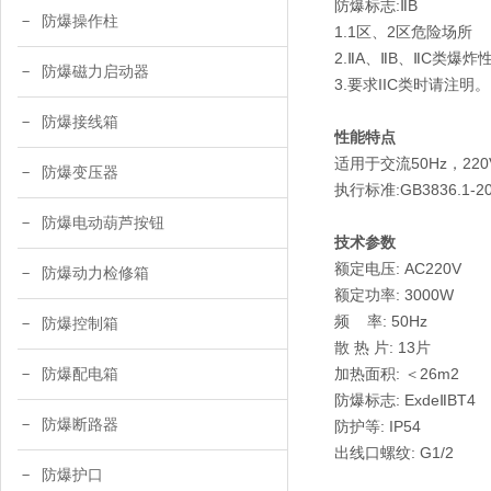
防爆标志:ⅡB
防爆操作柱
1.1区、2区危险场
2.ⅡA、ⅡB、ⅡC类爆
防爆磁力启动器
3.要求IIC类时请注明。
防爆接线箱
性能特点
适用于交流50Hz，2
防爆变压器
执行标准:GB3836.1-20
防爆电动葫芦按钮
技术参数
额定电压: AC220V
防爆动力检修箱
额定功率: 3000W
频 率: 50Hz
防爆控制箱
散 热 片: 13片
加热面积: ＜26m2
防爆配电箱
防爆标志: ExdeⅡBT4
防爆断路器
防护等: IP54
出线口螺纹: G1/2
防爆护口