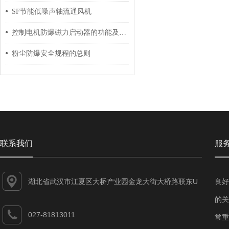
SF节能低噪声轴流通风机
控制电机防爆磁力启动器的功能及出现异响后的解决方法分享
粉尘防爆安全规程的总则
联系我们
服
湖北省武汉市江夏区大桥产业园金龙大街大桥路联东U
良好
谷江夏智能制造产业园7-1#
的关
027-81813011
常重