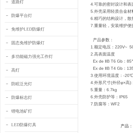
道路灯
4.可靠的密封设计和
5.外壳采用轻质合金
防爆平台灯
6.精巧的结构设计，
7.重量轻，安装维护
免维护LED防爆灯
产品
固态免维护防爆灯
1.额定电压：220V~ 5
2.高表面温度
多功能磁力强光工作灯
Ex de ⅡB T6 Gb：8
Ex de ⅡB T4 Gb：1
高灯
3.使用环境温度：-20℃
4.外形尺寸(外径φ×高):
防眩泛光灯
5.重量：6.7kg
6.外壳防护等：IP65
防爆标志灯
7.防腐等：WF2
锂电池矿灯
LED防爆灯具
产品