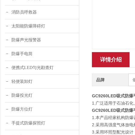
消防员呼救器
太阳能防爆障碍灯
防爆声光报警器
防爆手电筒
详情介绍
便携式LED匀光勘查灯
品牌
轻便装卸灯
防爆投光灯
GC9260LED吸式防
1.广泛适用于石油石
防爆方位灯
GC9260LED吸式防
1.本产品经家机构防
手提式防爆探照灯
2.采用高强度气体放电
3.采用环照型配光设