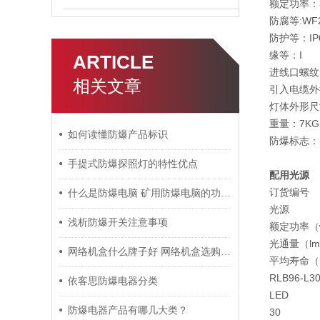
额定功率：30/
防腐等:WF
防护等：IP
缘等：I
ARTICLE
进线口螺纹：
相关文章
引入电缆外径
灯体外形尺寸
重量：7KG
如何读懂防爆产品标识
防爆标志：Ex
手提式防爆探照灯的特性优点
配用光源
订货编号
什么是防爆电脑 矿用防爆电脑的功能特点介绍
光源
浅析防爆开关注意事项
额定功率（
光通量（l
网络机盒什么牌子好 网络机盒选购技巧析读
平均寿命（
RLB96-L3
依客思防爆电器分类
LED
防爆电器产品有哪几大类？
30