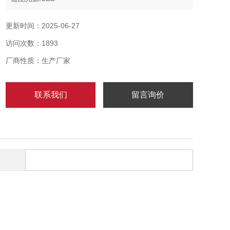
额定功率：30/40/50/60/70w
防腐等:WF2
更新时间：2025-06-27
访问次数：1893
厂商性质：生产厂家
联系我们
留言询价