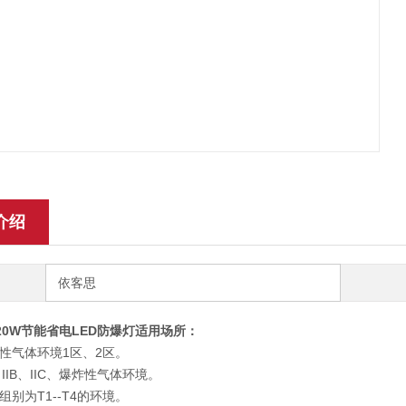
介绍
依客思
-120W节能省电LED防爆灯
适用场所：
性气体环境1区、2区。
、IIB、IIC、爆炸性气体环境。
别为T1--T4的环境。