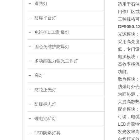
道路灯
适用于石油
用作厂区或
防爆平台灯
三种规格可
GF9050
免维护LED防爆灯
光源模块：
采用高亮度
固态免维护防爆灯
低，专门设
电源模块：
多功能磁力强光工作灯
高效率横流
功能。
高灯
散热模块：
防爆灯外壳
防眩泛光灯
为面热源，
大提高散热
防爆标志灯
配光模块：
可调，电缆
锂电池矿灯
LED光源
发光效率高
LED防爆灯具
白炽灯光效为