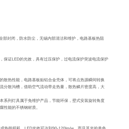
组件全部封闭，防水防尘，无锡内部清洁和维护，电路基板热阻
，保证LED的光效，具有过压保护，过电流保护突波电流保护
的散热性能，电路基板贴铝合金壳体，可将点热源瞬间转换
流分散沟槽，借助空气流动带走热量，散热鳞片密度高，大
本系列灯具属于免维护产品，节能环保，壁式安装旋转角度
腐性能的不锈钢材质。
耗电变成热能损耗。LED光效可达到90-120lm/w，而且其光的单色