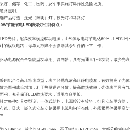
采炼，储存，化工，医药，及军事实施灯爆炸性危险场所。
道路照明。
选产品可选，泛光（照明）灯，投光灯和马路灯
-120W节能省电LED防爆灯
性能特点：
LED光源，配高效率横流驱动电源，比气体放电灯节电达60%，LED
计的模板电路，每单元故障不会影响其余组件的正常工作。
驱动电源配合全智能型功率用、调制器，具有光通量补偿功能，减少光衰
采用铝合金高压筹造成型，表面经抛丸后高压静电喷塑，有效提高了壳体
散热面积成倍增加，利于热量迅速分散，提高散热效率，壳体表面具有气
面积，充分保证LED散热要求，适用寿命更长。
针对每种灯具类型设计一体式结构，电源腔设有铰链，灯具安装更方便，
布线，吸式，嵌入式安装立刻采用电缆和钢管布线，外露紧固件采用高防
特性
7-14lm/w，荧光灯50-80lm/w，高压钠灯80-120lm/w，大部分的