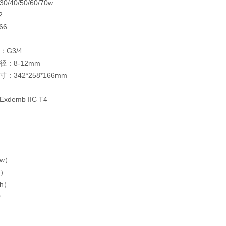
40/50/60/70w
2
66
G3/4
：8-12mm
：342*258*166mm
demb IIC T4
w）
m）
h）
0