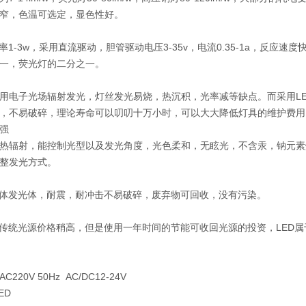
窄，色温可选定，显色性好。
功率1-3w，采用直流驱动，胆管驱动电压3-35v，电流0.35-1a，反
一，荧光灯的二分之一。
用电子光场辐射发光，灯丝发光易烧，热沉积，光率减等缺点。而采用L
，不易破碎，理论寿命可以叨叨十万小时，可以大大降低灯具的维护费用
强
热辐射，能控制光型以及发光角度，光色柔和，无眩光，不含汞，钠元素
整发光方式。
固体发光体，耐震，耐冲击不易破碎，废弃物可回收，没有污染。
比传统光源价格稍高，但是使用一年时间的节能可收回光源的投资，LED
220V 50Hz AC/DC12-24V
ED