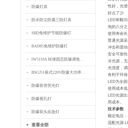
性好，光谱
防爆灯具
好点了少
LED单颗
防水防尘防腐三防灯具
泡的八分之
SBD免维护节能防爆灯
使用寿命长
普通光源采
BAD85免维护防爆灯
冲击和震动
安全可靠性
IW5110A 轻便固态防爆调焦头灯
冷光源，无
光强度，调
BSGJ51座式220V防爆大功率声光报警器 绿色 黄色
有利于环保
LED为全
防爆双管荧光灯
使用成本低
LED光源
防爆视孔灯
用成本。
技术参数
防爆双头应急灯
额定电压：AC
适配光源:L
查看全部