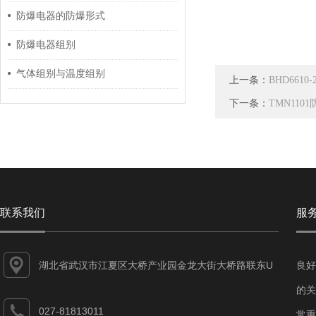
防爆电器的防爆形式
防爆电器组别
气体组别与温度组别
上一条：
BHD661
下一条：
TMN11
联系我们
服
湖北省武汉市江夏区大桥产业园金龙大街大桥路联东U
良好
谷江夏智能制造产业园7-1#
的关
027-81813011
常重