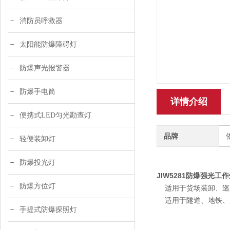
消防员呼救器
太阳能防爆障碍灯
防爆声光报警器
防爆手电筒
详情介绍
便携式LED匀光勘查灯
品牌
轻便装卸灯
防爆投光灯
JIW5281防爆强光工
防爆方位灯
适用于货场装卸、巡查
适用于隧道、地铁、
手提式防爆探照灯