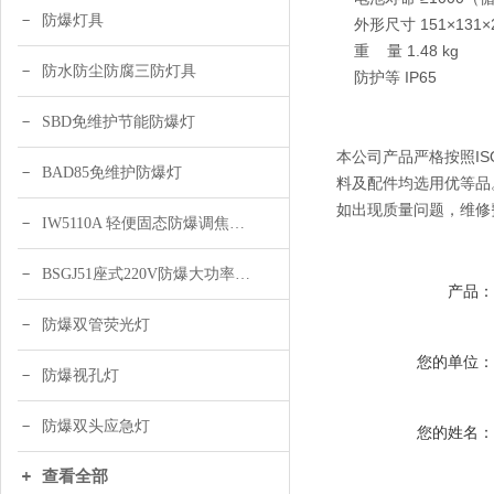
防爆灯具
外形尺寸 151×131×
重 量 1.48 kg
防水防尘防腐三防灯具
防护等 IP65
SBD免维护节能防爆灯
本公司产品严格按照I
BAD85免维护防爆灯
料及配件均选用优等品
如出现质量问题，维修
IW5110A 轻便固态防爆调焦头灯
BSGJ51座式220V防爆大功率声光报警器 绿色 黄色
产品
防爆双管荧光灯
您的单位
防爆视孔灯
防爆双头应急灯
您的姓名
查看全部