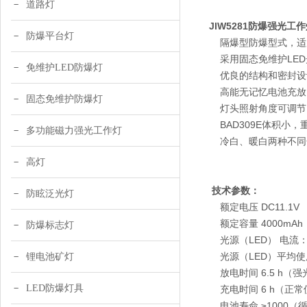
道路灯
JIW5281防爆强光工
防爆平台灯
隔爆型防爆型式，适
采用固态免维护LED
免维护LED防爆灯
优良的结构和密封设计
高能无记忆电池充放
固态免维护防爆灯
灯头照射角度可调节，
BAD309E体积小
多功能磁力强光工作灯
冷白、暖白两种不同色
高灯
技术参数：
防眩泛光灯
额定电压 DC11.1V
额定容量 4000mAh
防爆标志灯
光源（LED） 电流：7
光源（LED）平均使用寿
锂电池矿灯
放电时间 6.5 h（强
LED防爆灯具
充电时间 6 h（正常使
电池寿命 ≥1000（