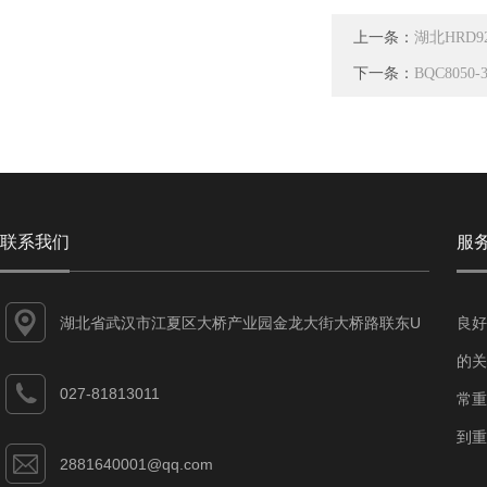
上一条：
湖北HRD
下一条：
BQC805
联系我们
服
湖北省武汉市江夏区大桥产业园金龙大街大桥路联东U
良好
谷江夏智能制造产业园7-1#
的关
027-81813011
常重
到重
2881640001@qq.com