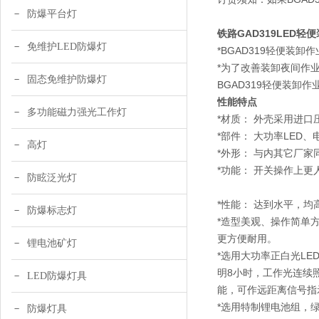
防爆平台灯
铁路GAD319LED轻
免维护LED防爆灯
*BGAD319轻便装
*为了改善装卸夜间作
固态免维护防爆灯
BGAD319轻便装
性能特点
多功能磁力强光工作灯
*材质： 外壳采用进
*部件： 大功率LED
高灯
*外形： 与内其它厂
*功能： 开关操作上
防眩泛光灯
*性能： 达到水平，
防爆标志灯
*造型美观、操作简单
更方便耐用。
锂电池矿灯
*选用大功率正白光L
明8小时，工作光连续
LED防爆灯具
能，可作远距离信号指
*选用特制锂电池组，
防爆灯具