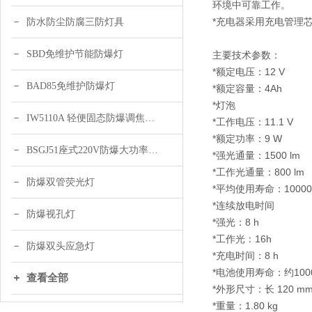
环境中可靠工作。
*充电器采用充电管理
防水防尘防腐三防灯具
SBD免维护节能防爆灯
主要技术参数：
*额定电压：12 V
BAD85免维护防爆灯
*额定容量：4Ah
*灯泡
IW5110A 轻便固态防爆调焦头灯
*工作电压：11.1 V
*额定功率：9 W
BSGJ51座式220V防爆大功率声光报警器 绿色 黄色
*强光通量：1500 lm
*工作光通量：800 lm
防爆双管荧光灯
*平均使用寿命：100000
*连续放电时间
防爆视孔灯
*强光：8 h
*工作光：16h
防爆双头应急灯
*充电时间：8 h
*电池使用寿命：约100
查看全部
*外形尺寸：长 120 mm
*重量：1.80 kg