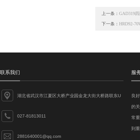
上一条：
GAD31
下一条：
HRD92-
联系我们
服
湖北省武汉市江夏区大桥产业园金龙大街大桥路联东U
良好
谷江夏智能制造产业园7-1#
的关
027-81813011
常重
到重
2881640001@qq.com