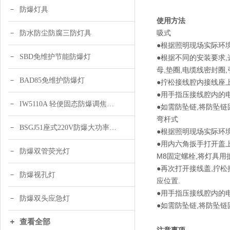
防爆灯具
使用方法
吸式
防水防尘防腐三防灯具
●根据照明现场实际环
SBD免维护节能防爆灯
●根据不同的安装要求
母,垫圈,电缆线密封圈
BAD85免维护防爆灯
●拧松接线腔内接线座
●用手指压接线腔内的电
IW5110A 轻便固态防爆调焦头灯
●如需防坠链,将防坠链
弯杆式
BSGJ51座式220V防爆大功率声光报警器 绿色 黄色
●根据照明现场实际环
●用内六角扳手打开盖上
防爆双管荧光灯
M8固定螺栓,将灯具用
●再次打开接线盖,拧
防爆视孔灯
应位置.
●用手指压接线腔内的电
防爆双头应急灯
●如需防坠链,将防坠
查看全部