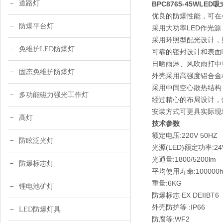
道路灯
BPC8765-45WLE
优良的防爆性能，可在
防爆平台灯
采用大功率LED作光
采用环照型配光设计，
免维护LED防爆灯
可靠的密封设计和表面
日晒雨淋、风吹雨打中
固态免维护防爆灯
外壳采用高强度铝合金
采用中间空心散热结构
多功能磁力强光工作灯
经过精心的布局设计，
安装方式可更具实际现
高灯
技术参数
额定电压:220V 50HZ
防眩泛光灯
光源(LED)额定功率:24
光通量:1800/5200lm
防爆标志灯
平均使用寿命:100000
重量:6KG
锂电池矿灯
防爆标志 EX DEIIBT6
外壳防护等 :IP66
LED防爆灯具
防腐等:WF2