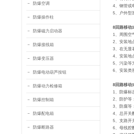
防爆空调
4、钢管或
5、户外型
防爆操作柱
8回路移动
防爆磁力启动器
1、周围空
2、安装地点
防爆接线箱
3、在无显
4、安装地
防爆变压器
5、污染等为
6、安装类别
防爆电动葫芦按钮
8回路移动
防爆动力检修箱
1、防爆标志：
2、防护等：
防爆控制箱
3、防腐等
4、总开关配
防爆配电箱
5、支路开关
防爆断路器
6、母线腔