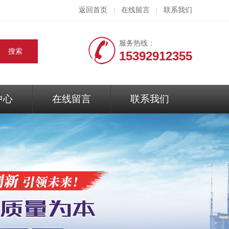
返回首页
在线留言
联系我们
|
|
服务热线：
15392912355
中心
在线留言
联系我们