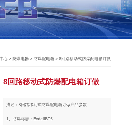
>
>
> 8回路移动式防爆配电箱订做
中心
防爆电器
防爆配电箱
8回路移动式防爆配电箱订做
描述：8回路移动式防爆配电箱订做产品参数
1、防爆标志：ExdeIIBT6