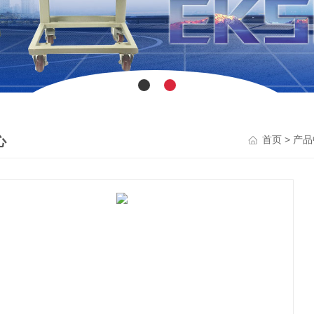
心
>
首页
产品