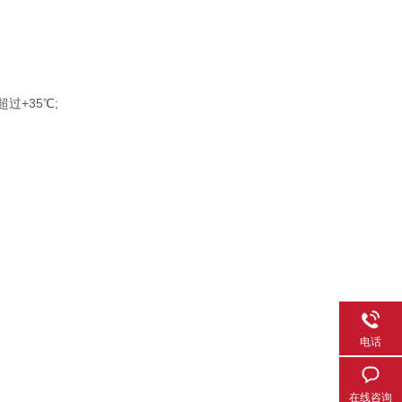
过+35℃;
电话
在线咨询