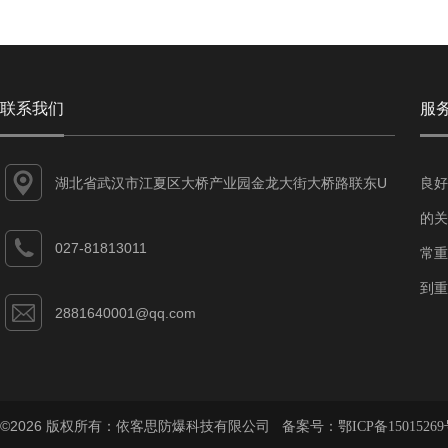
联系我们
服
湖北省武汉市江夏区大桥产业园金龙大街大桥路联东U
良好
谷江夏智能制造产业园7-1#
的关
027-81813011
常重
到重
2881640001@qq.com
©2026 版权所有：依客思防爆科技有限公司 备案号：
鄂ICP备15015269