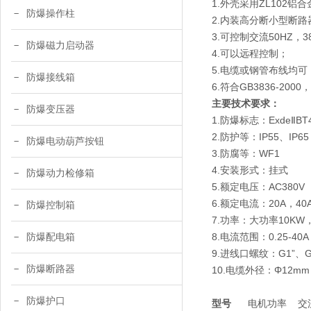
1.外壳采用ZL102
防爆操作柱
2.内装高分断小型断
3.可控制交流50HZ
防爆磁力启动器
4.可以远程控制；
5.电缆或钢管布线均可
防爆接线箱
6.符合GB3836-2000
主要技术要求：
防爆变压器
1.防爆标志：ExdeⅡBT4
2.防护等：IP55、IP65
防爆电动葫芦按钮
3.防腐等：WF1
4.安装形式：挂式
防爆动力检修箱
5.额定电压：AC380V
6.额定电流：20A，40
防爆控制箱
7.功率：大功率10KW
8.电流范围：0.25-40A
防爆配电箱
9.进线口螺纹：G1”、G1
防爆断路器
10.电缆外径：Φ12mm
防爆护口
型号
电机功率 交流