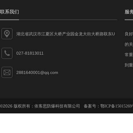
联系我们
服
湖北省武汉市江夏区大桥产业园金龙大街大桥路联东U
良好
谷江夏智能制造产业园7-1#
的关
027-81813011
常重
到重
2881640001@qq.com
©2026 版权所有：依客思防爆科技有限公司 备案号：
鄂ICP备15015269