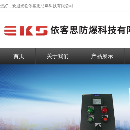
您好，欢迎光临依客思防爆科技有限公司
首页
关于我们
产品展示