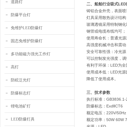
道路灯
二、
船舶行业吸式LE
铸铝合金外壳，表面喷
防爆平台灯
灯具采用散热设计结构
玻璃透镜采用特制钢化
免维护LED防爆灯
钢管或电缆布线均可；
使用寿命长：普通光源
固态免维护防爆灯
高强度机械冲击和震动
安全可靠性强：冷光源
多功能磁力强光工作灯
可以控制发光强度，调
有利于环保：LED为
高灯
使用成本低：LED光
降低了使用成本。
防眩泛光灯
三、
技术参数
防爆标志灯
执行标准：GB3836.1-2
防爆标志：ExdⅡCT6
锂电池矿灯
额定电压：220V/50Hz
LED防爆灯具
额定功率：50W 60W 70W
光源：LED