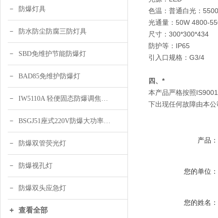
防爆灯具
色温：普通白光：5500-
光通量：50W 4800-55
防水防尘防腐三防灯具
尺寸：300*300*434
防护等：IP65
SBD免维护节能防爆灯
引入口规格：G3/4
BAD85免维护防爆灯
四、
*
本产品严格按照IS90
IW5110A 轻便固态防爆调焦头灯
下出现任何故障由本公
BSGJ51座式220V防爆大功率声光报警器 绿色 黄色
产品
防爆双管荧光灯
防爆视孔灯
您的单位
防爆双头应急灯
您的姓名
查看全部