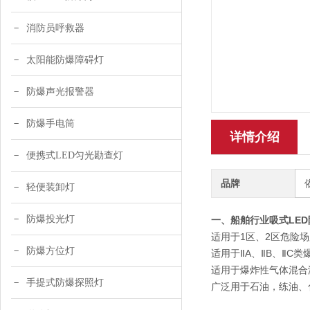
消防员呼救器
太阳能防爆障碍灯
防爆声光报警器
防爆手电筒
详情介绍
便携式LED匀光勘查灯
品牌
轻便装卸灯
防爆投光灯
一、
船舶行业吸式LE
适用于1区、2区危险
防爆方位灯
适用于ⅡA、ⅡB、ⅡC
适用于爆炸性气体混合温
手提式防爆探照灯
广泛用于石油，练油、