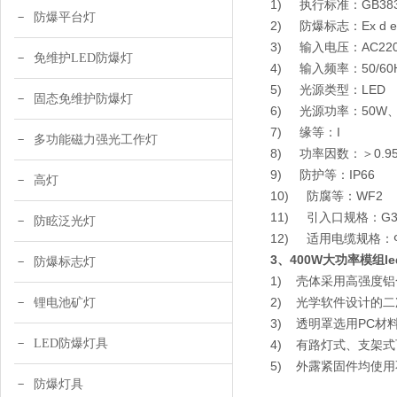
1) 执行标准：GB3836.
防爆平台灯
2) 防爆标志：Ex d e mb
3) 输入电压：AC220
免维护LED防爆灯
4) 输入频率：50/60
5) 光源类型：LED
固态免维护防爆灯
6) 光源功率：50W、1
7) 缘等：I
多功能磁力强光工作灯
8) 功率因数：＞0.9
9) 防护等：IP66
高灯
10) 防腐等：WF2
11) 引入口规格：G3
防眩泛光灯
12) 适用电缆规格：Φ
3、
400W大功率模组l
防爆标志灯
1) 壳体采用高强度
2) 光学软件设计的
锂电池矿灯
3) 透明罩选用PC
LED防爆灯具
4) 有路灯式、支架
5) 外露紧固件均使
防爆灯具