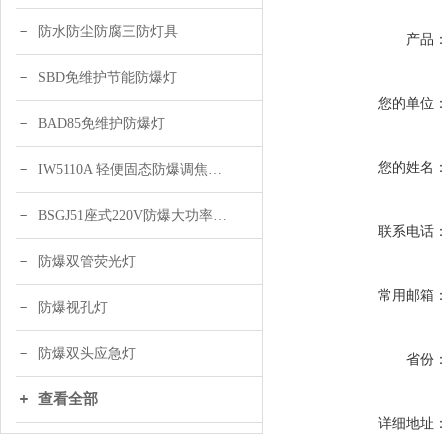
防水防尘防腐三防灯具
产品
SBD免维护节能防爆灯
您的单位
BAD85免维护防爆灯
您的姓名
IW5110A 轻便固态防爆调焦头灯
BSGJ51座式220V防爆大功率声光报警器 绿色 黄色
联系电话
防爆双管荧光灯
常用邮箱
防爆视孔灯
防爆双头应急灯
省份
查看全部
详细地址