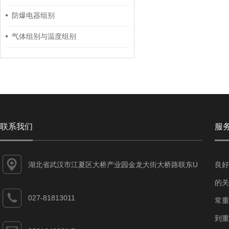
防爆电器组别
气体组别与温度组别
联系我们
服
湖北省武汉市江夏区大桥产业园金龙大街大桥路联东U
良好
谷江夏智能制造产业园7-1#
的关
027-81813011
常重
到重