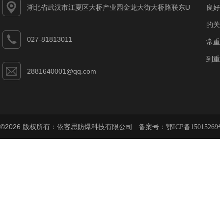
湖北省武汉市江夏区大桥产业园金龙大街大桥路联东U
良好
谷江夏智能制造产业园7-1#
的关
027-81813011
常重
到重
2881640001@qq.com
©2026 版权所有：依客思防爆科技有限公司 备案号：
鄂ICP备15015269