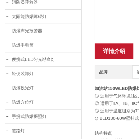
消防员呼救器
太阳能防爆障碍灯
防爆声光报警器
防爆手电筒
详情介绍
便携式LED匀光勘查灯
品牌
轻便装卸灯
防爆投光灯
加油站150WLED防爆
◎ 适用于气体环境1区
防爆方位灯
◎ 适用于ⅡA、ⅡB、Ⅱ
◎ 适用于温度组别为T1
手提式防爆探照灯
◎ BLD130-60
道路灯
结构特点