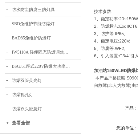
防水防尘防腐三防灯具
技术参数:
1、额定功率:20~150W
SBD免维护节能防爆灯
2、防爆标志:ExdIICT6
3、防护等:IP65;
BAD85免维护防爆灯
4、额定电压:220V;
5、防腐等:WF2;
IW5110A 轻便固态防爆调焦头灯
6、引入装置:G3/4"引
BSGJ51座式220V防爆大功率声光报警器 绿色 黄色
加油站150WLED防爆
本产品严格按照IS09
防爆双管荧光灯
何故障(非人为故障)
防爆视孔灯
产品
防爆双头应急灯
查看全部
您的单位