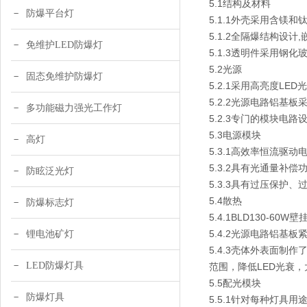
5.1结构及材料
防爆平台灯
5.1.1外壳采用含镁
5.1.2全隔爆结构设
免维护LED防爆灯
5.1.3透明件采用钢化
5.2光源
固态免维护防爆灯
5.2.1采用高亮度L
5.2.2光源电路铝基
多功能磁力强光工作灯
5.2.3专门的模块电
5.3电源模块
高灯
5.3.1高效率恒流驱
5.3.2具有光通量补
防眩泛光灯
5.3.3具有过压保护
5.4散热
防爆标志灯
5.4.1BLD130
5.4.2光源电路铝
锂电池矿灯
5.4.3壳体外表面制
LED防爆灯具
范围，降低LED光衰，
5.5配光模块
防爆灯具
5.5.1针对每种灯具