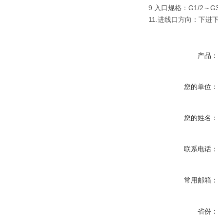
9.入口规格：G1/2～G
11.进线口方向：下
产品
您的单位
您的姓名
联系电话
常用邮箱
省份