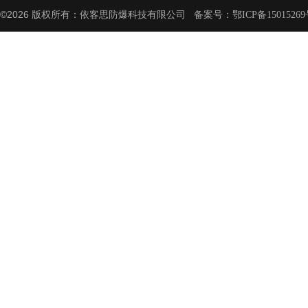
©2026 版权所有：依客思防爆科技有限公司 备案号：
鄂ICP备15015269