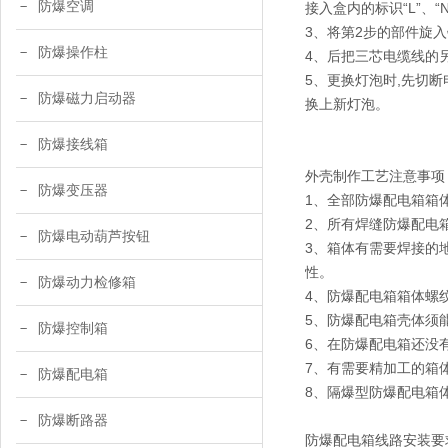
防爆空调
接入盒内的标识“L”、
3、将第2步的部件旋
防爆操作柱
4、后把三芯电缆线的
5、更换灯泡时,先切
防爆磁力启动器
换上新灯泡。
防爆接线箱
外壳制作工艺注意事项
防爆变压器
1、全部防爆配电箱箱
2、所有焊缝防爆配电
防爆电动葫芦按钮
3、箱体有需要焊接的
性。
防爆动力检修箱
4、防爆配电箱箱体螺
5、防爆配电箱壳体须
防爆控制箱
6、在防爆配电箱还没有
7、有需要精加工的箱
防爆配电箱
8、隔爆型防爆配电箱
防爆断路器
防爆配电箱线路安装要