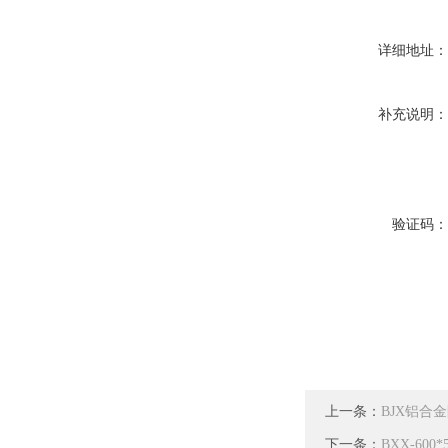
详细地址
补充说明
验证码
上一条：
BJX铝合
下一条：
BXX-60