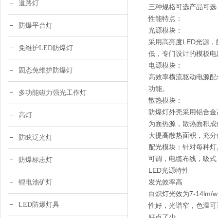
道路灯
三种规格可选产品可选
性能特点：
防爆平台灯
光源模块：
采用高亮度LED光源
免维护LED防爆灯
低，专门设计的模板电
电源模块：
固态免维护防爆灯
高效率横流驱动电源配
功能。
多功能磁力强光工作灯
散热模块：
防爆灯外壳采用铝合金
高灯
为面热源，散热面积成
大提高散热面积，充分
防眩泛光灯
配光模块：针对每种灯
可调，电缆布线，吸式
防爆标志灯
LED光源特性
发光效率高
锂电池矿灯
白炽灯光效为7-14lm/
LED防爆灯具
性好，光谱窄，色温可
好点了少