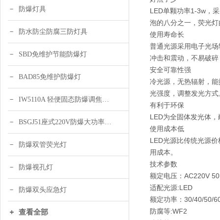
防爆灯具
LED单颗功率1-3w
泡的八分之一，荧光灯
防水防尘防腐三防灯具
使用寿命长
普通光源采用电子光场
SBD免维护节能防爆灯
冲击和震动，不易破碎
安全可靠性强
BAD85免维护防爆灯
冷光源，无热辐射，能
光强度，调整发光方式
IW5110A 轻便固态防爆调焦头灯
有利于环保
LED为全固体发光体
BSGJ51座式220V防爆大功率声光报警器 绿色 黄色
使用成本低
LED光源比传统光源
防爆双管荧光灯
用成本。
技术参数
防爆视孔灯
额定电压：AC220V 50H
适配光源:LED
防爆双头应急灯
额定功率：30/40/50/6
防腐等:WF2
查看全部