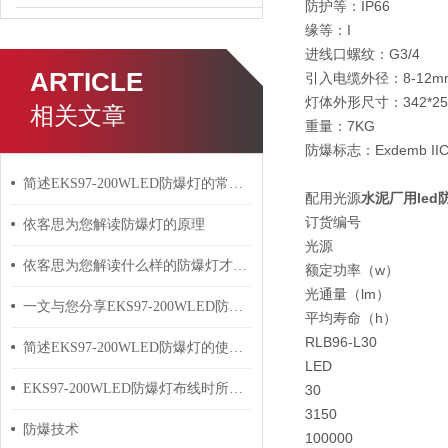
防护等：IP66
缘等：I
进线口螺纹：G3/4
ARTICLE
引入电缆外径：8-12m
灯体外形尺寸：342*258
相关文章
重量：7KG
防爆标志：Exdemb IIC
简述EKS97-200WLED防爆灯的常见故障相应解决方法
配用光源
水泥厂用led
订货编号
依客思为您解读防爆灯的原理
光源
依客思为您解读什么样的防爆灯才算合格
额定功率（w）
光通量（lm）
一文与您分享EKS97-200WLED防爆灯的安装方法
平均寿命（h）
RLB96-L30
简述EKS97-200WLED防爆灯的使用方法
LED
EKS97-200WLED防爆灯布线时所需要遵循的规则分析
30
3150
防爆技术
100000