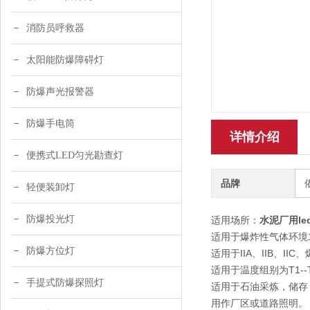
消防员呼救器
太阳能防爆障碍灯
防爆声光报警器
防爆手电筒
详情介绍
便携式LED匀光勘查灯
品牌
轻便装卸灯
防爆投光灯
适用场所：
水泥厂用le
适用于爆炸性气体环境
防爆方位灯
适用于IIA、IIB、II
适用于温度组别为T1--
手提式防爆探照灯
适用于石油采炼，储存
用作厂区或道路照明。