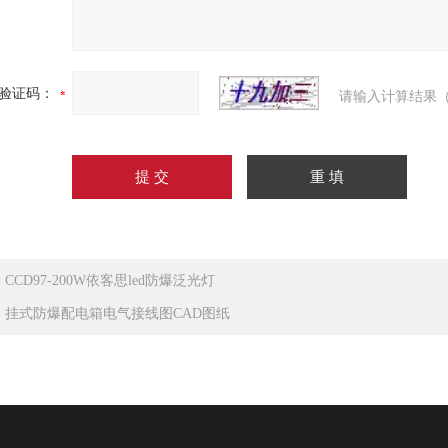
验证码：
请输入计算结果（
：
CCD97-200W依客思led防爆泛光灯
：
挂式防爆配电箱电气接线图CAD图纸