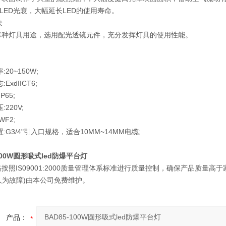
LED光衰，大幅延长LED的使用寿命。
块
针对每种灯具用途，选用配光透镜元件，充分发挥灯具的使用性能。
20~150W;
ExdIICT6;
P65;
220V;
WF2;
:G3/4"引入口规格，适合10MM~14MM电缆;
-100W圆形吸式led防爆平台灯
按照IS09001:2000质量管理体系标准进行质量控制，确保产品质量
人为故障)由本公司免费维护。
产品：