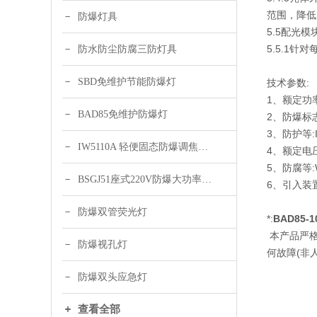
范围，降低
防爆灯具
5.5配光模
5.5.1
防水防尘防腐三防灯具
SBD免维护节能防爆灯
技术参数:
1、额定功率:
BAD85免维护防爆灯
2、防爆标志:
3、防护等:I
IW5110A 轻便固态防爆调焦头灯
4、额定电压:
5、防腐等:
BSGJ51座式220V防爆大功率声光报警器 绿色 黄色
6、引入装置
防爆双管荧光灯
*:
BAD85
本产品严格
防爆视孔灯
何故障(非
防爆双头应急灯
查看全部