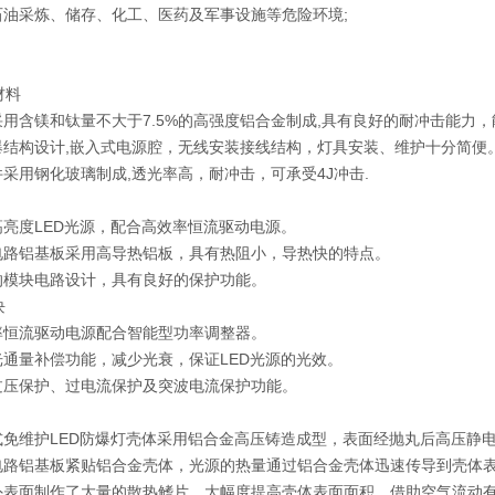
石油采炼、储存、化工、医药及军事设施等危险环境;
材料
外壳采用含镁和钛量不大于7.5%的高强度铝合金制成,具有良好的耐冲击能力，
全隔爆结构设计,嵌入式电源腔，无线安装接线结构，灯具安装、维护十分简便
透明件采用钢化玻璃制成,透光率高，耐冲击，可承受4J冲击.
采用高亮度LED光源，配合高效率恒流驱动电源。
光源电路铝基板采用高导热铝板，具有热阻小，导热快的特点。
专门的模块电路设计，具有良好的保护功能。
块
高效率恒流驱动电源配合智能型功率调整器。
具有光通量补偿功能，减少光衰，保证LED光源的光效。
具有过压保护、过电流保护及突波电流保护功能。
壁挂式免维护LED防爆灯壳体采用铝合金高压铸造成型，表面经抛丸后高压
光源电路铝基板紧贴铝合金壳体，光源的热量通过铝合金壳体迅速传导到壳体
壳体外表面制作了大量的散热鳍片，大幅度提高壳体表面面积，借助空气流动